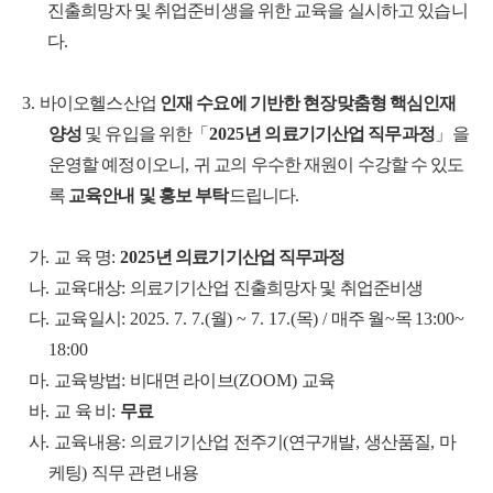
진출희망자 및 취업준비생을 위한 교육을 실시하고 있습니
다
.
3.
바이오헬스산업
인재 수요에 기반한 현장맞춤형 핵심인재
양성
및 유입을 위한
「
2025
년 의료기기산업 직무과정
」
을
운영할 예정이오니
,
귀 교의 우수한 재원이 수강할 수 있도
록
교육안내 및 홍보 부탁
드립니다
.
가
.
교 육 명
:
2025
년 의료기기산업 직무과정
나
.
교육대상
:
의료기기산업 진출희망자 및 취업준비생
다
.
교육일시
: 2025. 7. 7.(
월
) ~ 7. 17.(
목
) /
매주 월
~
목
13:00~
18:00
마
.
교육방법
:
비대면 라이브
(ZOOM)
교육
바
.
교 육 비
:
무료
사
.
교육내용
:
의료기기산업 전주기
(
연구개발
,
생산품질
,
마
케팅
)
직무 관련 내용