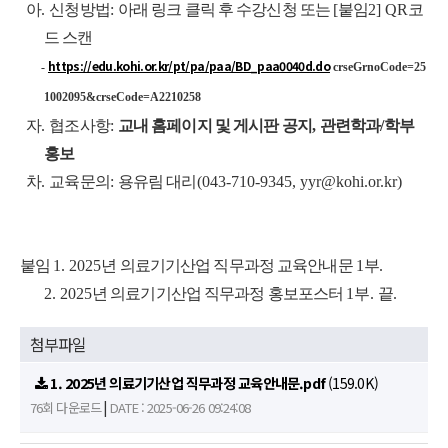
아
.
신청방법
:
아래 링크 클릭 후 수강신청 또는
[
붙임
2] QR
코
드 스캔
https://edu.kohi.or.kr/pt/pa/paa/BD_paa0040d.do
-
crseGrnoCode=25
1002095&crseCode=A2210258
자
.
협조사항
:
교내 홈페이지 및 게시판 공지
,
관련학과
/
학부
홍보
차
.
교육문의
:
용유림 대리
(043-710-9345, yyr@kohi.or.kr)
붙임
1. 2025
년 의료기기산업 직무과정 교육안내문
1
부
.
2. 2025
년 의료기기산업 직무과정 홍보포스터
1
부
.
끝
.
첨부파일
1. 2025년 의료기기산업 직무과정 교육안내문.pdf
(159.0K)
|
76회 다운로드
DATE : 2025-06-26 09:24:08