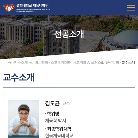
전공소개
홈
전공소개
석·박사과정
스포츠 데이터·네트워크·AI 플러스(DNA+)학과
교수소개
교수소개
김도균
교수
학위명
체육학 박사
최종학위대학
한국체육대학교