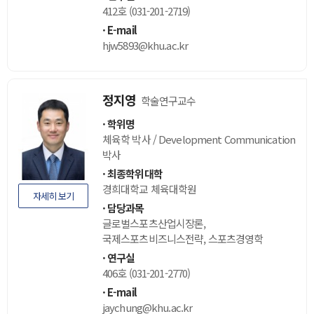
412호 (031-201-2719)
E-mail
hjw5893@khu.ac.kr
정지영
학술연구교수
학위명
체육학 박사 / Development Communication
박사
최종학위대학
경희대학교 체육대학원
자세히 보기
담당과목
글로벌스포츠산업시장론,
국제스포츠비즈니스전략, 스포츠경영학
연구실
406호 (031-201-2770)
E-mail
jaychung@khu.ac.kr