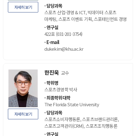
담당과목
자세히 보기
스포츠 산업·경영 & ICT, 빅데이터 스포츠
마케팅, 스포츠 이벤트 기획, 스포테인먼트 경영
연구실
422호 (031-201-3754)
E-mail
dukekim@khu.ac.kr
한진욱
교수
학위명
스포츠경영학 박사
최종학위대학
The Florida State University
담당과목
자세히 보기
스포츠소비자행동론, 스포츠브랜드관리론,
스포츠고객관리(CRM), 스포츠조직행동론
연구실