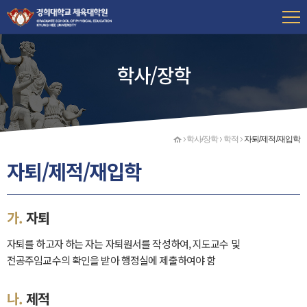
학사/장학
홈
학사/장학
학적
자퇴/제적/재입학
자퇴/제적/재입학
가.
자퇴
자퇴를 하고자 하는 자는 자퇴원서를 작성하여, 지도교수 및
전공주임교수의 확인을 받아 행정실에 제출하여야 함
나.
제적