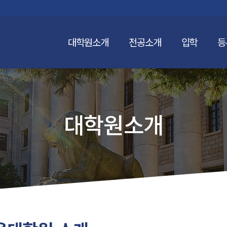
대학원소개
전공소개
입학
등
체육대학원 소개
원장 인사말
석·박사과정
연혁
모집요강
오시는 길
등
중
대학원소개