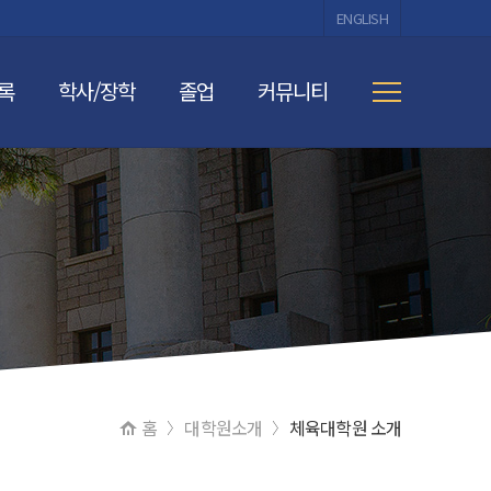
ENGLISH
록
학사/장학
졸업
커뮤니티
록금 납입
요공지
기타공지
학적
등록금 반환
수업
자료실
장학
등록금 분할납부
학위논문
학칙/규정
논문대체
갤러리
홈
대학원소개
체육대학원 소개